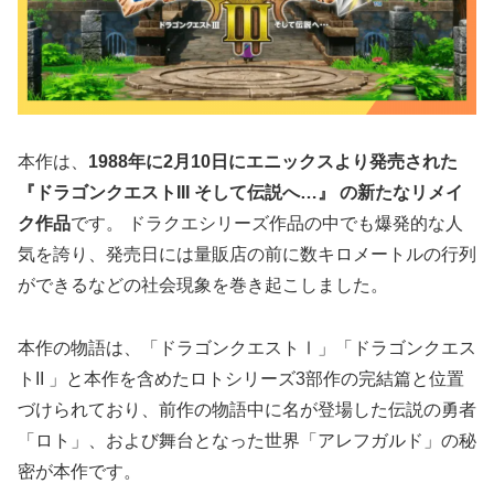
本作は、
1988年に2月10日にエニックスより発売された
『ドラゴンクエストIII そして伝説へ…』
の新たなリメイ
ク作品
です。 ドラクエシリーズ作品の中でも爆発的な人
気を誇り、発売日には量販店の前に数キロメートルの行列
ができるなどの社会現象を巻き起こしました。
本作の物語は、「ドラゴンクエストⅠ」「ドラゴンクエス
トII 」と本作を含めたロトシリーズ3部作の完結篇と位置
づけられており、前作の物語中に名が登場した伝説の勇者
「ロト」、および舞台となった世界「アレフガルド」の秘
密が本作です。