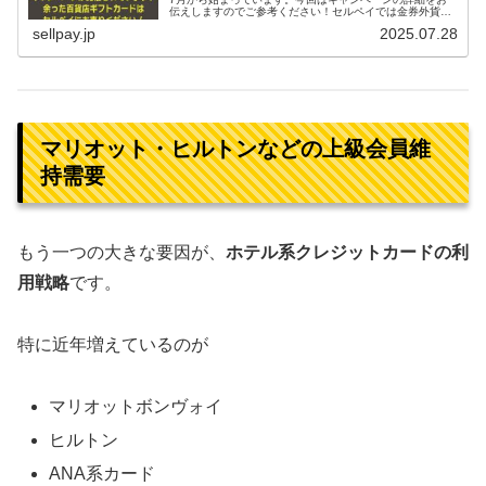
伝えしますのでご参考ください！セルペイでは金券外貨チ
ャージでアメックス百貨店ギフトカードの高価買取キャン
sellpay.jp
2025.07.28
ペーンを実施しています！ぜひこの機会に余った百貨店ギ
フトカードはセルペイにお売りください...
マリオット・ヒルトンなどの上級会員維
持需要
もう一つの大きな要因が、
ホテル系クレジットカードの利
用戦略
です。
特に近年増えているのが
マリオットボンヴォイ
ヒルトン
ANA系カード