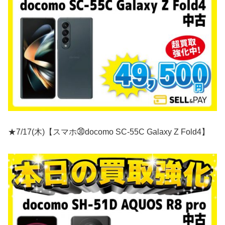
★7/17(木)【スマホ㉚docomo SC-55C Galaxy Z Fold4】