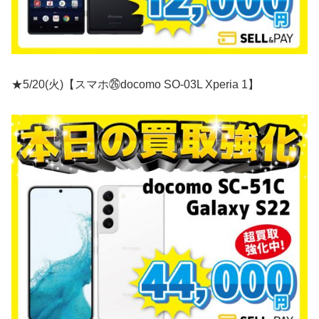
★5/20(火)【スマホ㉖docomo SO-03L Xperia 1】