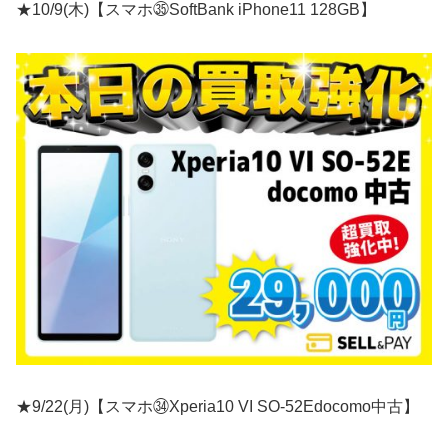
★10/9(木)【スマホ㉟SoftBank iPhone11 128GB】
★9/22(月)【スマホ㉞Xperia10 VI SO-52Edocomo中古】