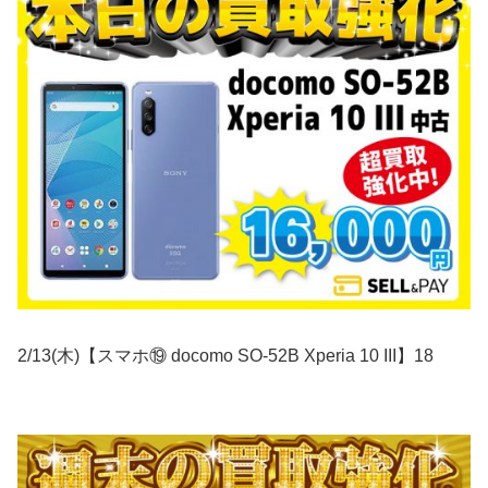
2/13(木)【スマホ⑲ docomo SO-52B Xperia 10 III】18