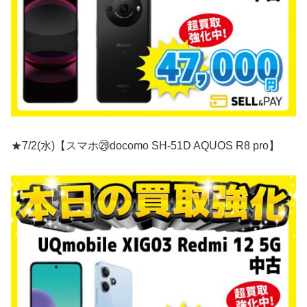
★7/2(水)【スマホ㉙docomo SH-51D AQUOS R8 pro】