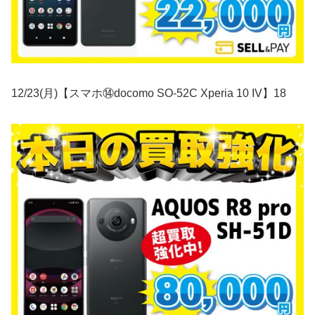
12/23(月)【スマホ⑭docomo SO-52C Xperia 10 IV】18