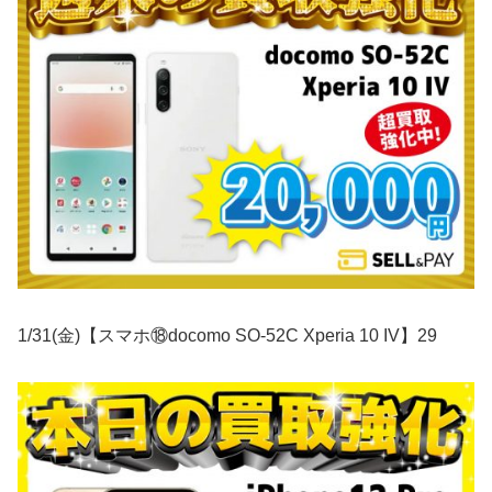
1/31(金)【スマホ⑱docomo SO-52C Xperia 10 IV】29