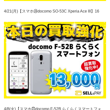
4/21(月)【スマホ㉔docomo SO-53C Xperia Ace III】16
4/8(火)【スマホ㉓docomo F-52B らくらくスマートフォ