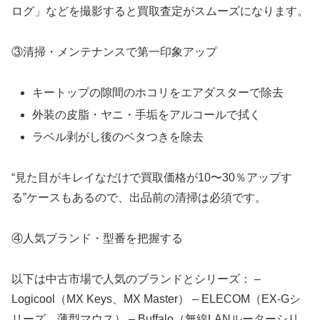
ログ」などを撮影すると買取査定がスムーズになります。
③清掃・メンテナンスで第一印象アップ
キートップの隙間のホコリをエアダスターで除去
外装の皮脂・ヤニ・手垢をアルコールで拭く
ラベル剥がし後のベタつきを除去
“見た目がキレイなだけで買取価格が10〜30％アップす
る”ケースもあるので、出品前の清掃は必須です。
④人気ブランド・型番を把握する
以下は中古市場で人気のブランドとシリーズ： –
Logicool（MX Keys、MX Master） – ELECOM（EX-Gシ
リーズ、薄型マウス） – Buffalo（無線LANルーターシリ