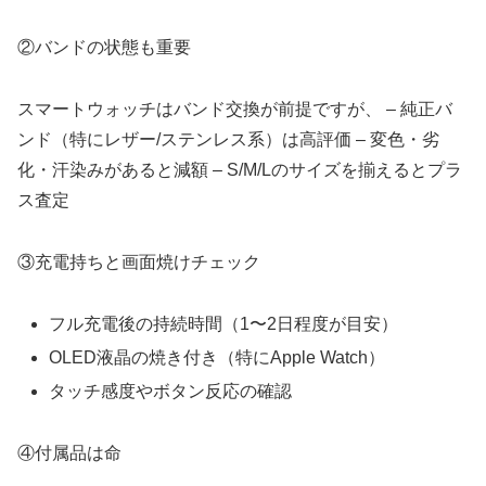
②バンドの状態も重要
スマートウォッチはバンド交換が前提ですが、 – 純正バ
ンド（特にレザー/ステンレス系）は高評価 – 変色・劣
化・汗染みがあると減額 – S/M/Lのサイズを揃えるとプラ
ス査定
③充電持ちと画面焼けチェック
フル充電後の持続時間（1〜2日程度が目安）
OLED液晶の焼き付き（特にApple Watch）
タッチ感度やボタン反応の確認
④付属品は命